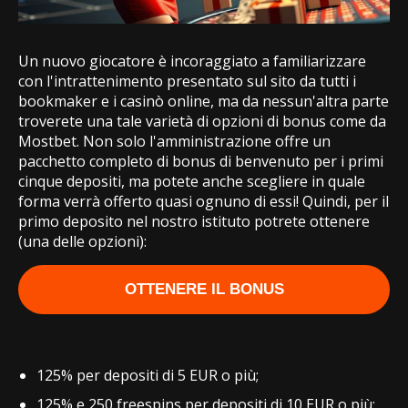
Un nuovo giocatore è incoraggiato a familiarizzare
con l'intrattenimento presentato sul sito da tutti i
bookmaker e i casinò online, ma da nessun'altra parte
troverete una tale varietà di opzioni di bonus come da
Mostbet. Non solo l'amministrazione offre un
pacchetto completo di bonus di benvenuto per i primi
cinque depositi, ma potete anche scegliere in quale
forma verrà offerto quasi ognuno di essi! Quindi, per il
primo deposito nel nostro istituto potrete ottenere
(una delle opzioni):
OTTENERE IL BONUS
125% per depositi di 5 EUR o più;
125% e 250 freespins per depositi di 10 EUR o più;