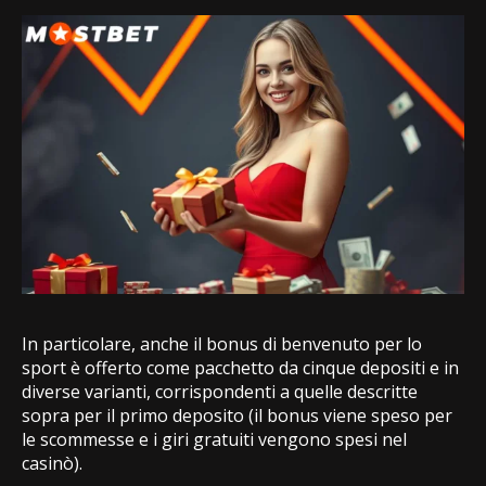
In particolare, anche il bonus di benvenuto per lo
sport è offerto come pacchetto da cinque depositi e in
diverse varianti, corrispondenti a quelle descritte
sopra per il primo deposito (il bonus viene speso per
le scommesse e i giri gratuiti vengono spesi nel
casinò).