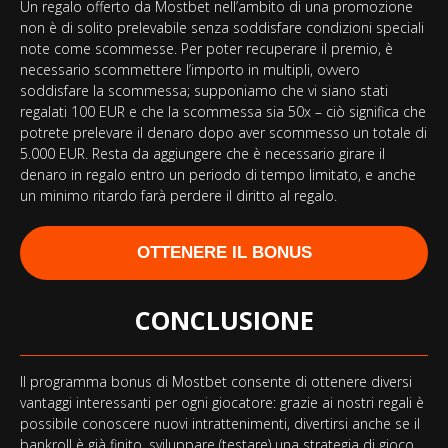
Un regalo offerto da Mostbet nell’ambito di una promozione
non è di solito prelevabile senza soddisfare condizioni speciali
note come scommesse. Per poter recuperare il premio, è
necessario scommettere l’importo in multipli, ovvero
soddisfare la scommessa; supponiamo che vi siano stati
regalati 100 EUR e che la scommessa sia 50x – ciò significa che
potrete prelevare il denaro dopo aver scommesso un totale di
5.000 EUR. Resta da aggiungere che è necessario girare il
denaro in regalo entro un periodo di tempo limitato, e anche
un minimo ritardo farà perdere il diritto al regalo.
OTTENERE IL BONUS
CONCLUSIONE
Il programma bonus di Mostbet consente di ottenere diversi
vantaggi interessanti per ogni giocatore: grazie ai nostri regali è
possibile conoscere nuovi intrattenimenti, divertirsi anche se il
bankroll è già finito, sviluppare (testare) una strategia di gioco,