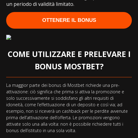
un periodo di validità limitato.
OTTENERE IL BONUS
COME UTILIZZARE E PRELEVARE I
BONUS MOSTBET?
La maggior parte dei bonus di Mostbet richiede una pre-
attivazione: ciò significa che prima si attiva la promozione e
solo successivamente si soddisfano gli altri requisiti di
idoneità, come l’effettuazione di un deposito e così via; ad
esempio, non si riceverà un cashback per le perdite avvenute
prima dell’attivazione dell’offerta. Le promozioni vengono
attivate solo una alla volta: non è possibile richiedere tutti i
bonus dell’istituto in una sola volta.