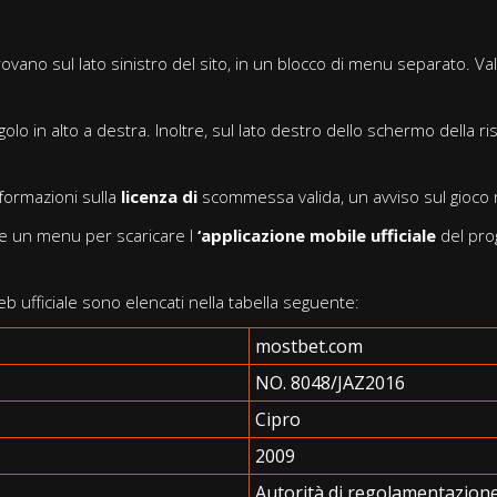
vano sul lato sinistro del sito, in un blocco di menu separato. Val
golo in alto a destra. Inoltre, sul lato destro dello schermo della ris
nformazioni sulla
licenza di
scommessa valida, un avviso sul gioco r
te un menu per scaricare l
‘applicazione mobile ufficiale
del prog
eb ufficiale sono elencati nella tabella seguente:
mostbet.com
NO. 8048/JAZ2016
Cipro
2009
Autorità di regolamentazion