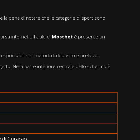
e la pena di notare che le categorie di sport sono
orsa internet ufficiale di
Mostbet
è presente un
esponsabile e i metodi di deposito e prelievo.
etto. Nella parte inferiore centrale dello schermo è
e di Curaçao