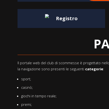
Registro
PA
Il portale web del club di scommesse è progettato nello s
la navigazione sono presenti le seguenti
categorie
:
sport;
casinò;
giochi in tempo reale;
premi;