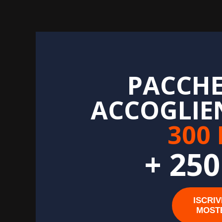
PACCHE
ACCOGLI
300
+ 250
ISCRIV
MOST