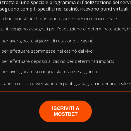
i tratta di uno speciale programma di fidelizzazione del serviz
seguono compiti specifici nel casinò, ricevono punti virtuali.
lla fine, questi punti possono essere spesi in denaro reale.
 punti vengono assegnati per l’esecuzione di determinate azioni, tra
per aver giocato ai giochi di rotazione al casinò;
per effettuare scommesse nei casinò dal vivo;
per effettuare depositi al casinò per determinati importi;
per aver giocato su cinque slot diverse al giorno.
a tabella con la conversione dei punti guadagnati in denaro reale s
ISCRIVITI A
MOSTBET