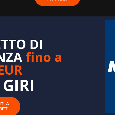
TTO DI
ENZA
fino a
 EUR
 GIRI
ITI A
BET