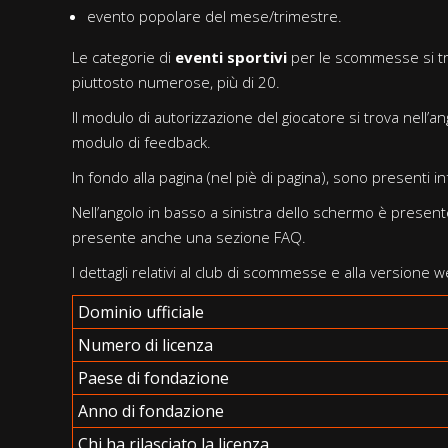
evento popolare del mese/trimestre.
Le categorie di
eventi sportivi
per le scommesse si tro
piuttosto numerose, più di 20.
Il modulo di autorizzazione del giocatore si trova nell’an
modulo di feedback.
In fondo alla pagina (nel piè di pagina), sono presenti i
Nell’angolo in basso a sinistra dello schermo è presen
presente anche una sezione FAQ.
I dettagli relativi al club di scommesse e alla versione w
Dominio ufficiale
Numero di licenza
Paese di fondazione
Anno di fondazione
Chi ha rilasciato la licenza