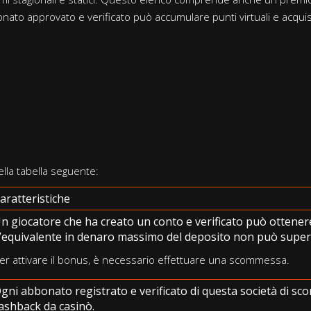
ato approvato e verificato può accumulare punti virtuali e acquist
lla tabella seguente:
aratteristiche
n giocatore che ha creato un conto e verificato può ottener
’equivalente in denaro massimo del deposito non può supera
er attivare il bonus, è necessario effettuare una scommessa.
gni abbonato registrato e verificato di questa società di sc
ashback da casinò.