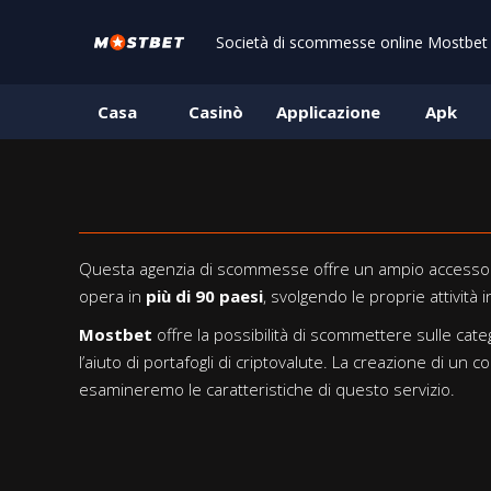
Società di scommesse online Mostbet
Casa
Casinò
Applicazione
Apk
Questa agenzia di scommesse offre un ampio accesso ai 
opera in
più di 90 paesi
, svolgendo le proprie attività 
Mostbet
offre la possibilità di scommettere sulle catego
l’aiuto di portafogli di criptovalute. La creazione di un 
esamineremo le caratteristiche di questo servizio.