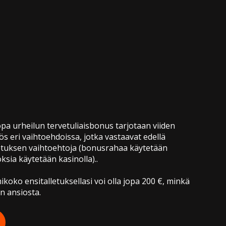
pa urheilun tervetuliaisbonus tarjotaan viiden
ös eri vaihtoehdoissa, jotka vastaavat edellä
etuksen vaihtoehtoja (bonusrahaa käytetään
ksia käytetään kasinolla)..
koko ensitalletuksellasi voi olla jopa 200 €, minkä
en ansiosta.