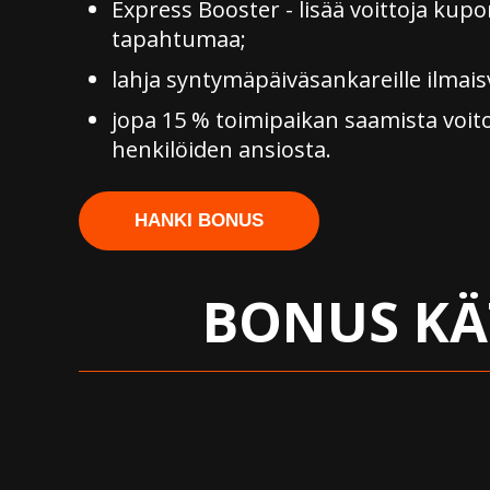
Express Booster - lisää voittoja kupo
tapahtumaa;
lahja syntymäpäiväsankareille ilma
jopa 15 % toimipaikan saamista voit
henkilöiden ansiosta.
HANKI BONUS
BONUS KÄ