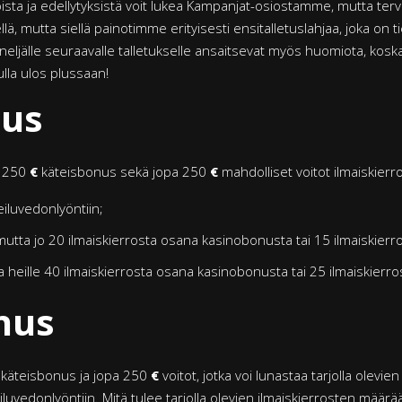
doista ja edellytyksistä voit lukea Kampanjat-osiostamme, mutta 
 mutta siellä painotimme erityisesti ensitalletuslahjaa, joka on tie
eljälle seuraavalle talletukselle ansaitsevat myös huomiota, koska n
tulla ulos plussaan!
nus
a 250
€
käteisbonus sekä jopa 250
€
mahdolliset voitot ilmaiskierr
eiluvedonlyöntiin;
 mutta jo 20 ilmaiskierrosta osana kasinobonusta tai 15 ilmaiskier
 ja heille 40 ilmaiskierrosta osana kasinobonusta tai 25 ilmaiski
nus
€
käteisbonus ja jopa 250
€
voitot, jotka voi lunastaa tarjolla olev
uvedonlyöntiin. Mitä tulee tarjolla olevien ilmaiskierrosten määrä