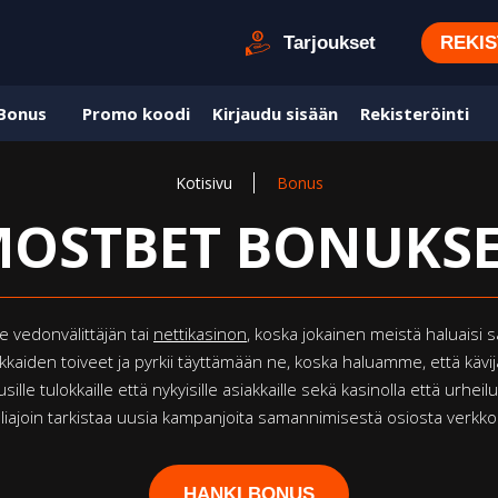
Tarjoukset
REKI
Bonus
Promo koodi
Kirjaudu sisään
Rekisteröinti
Kotisivu
Bonus
OSTBET BONUKS
e vedonvälittäjän tai
nettikasinon
, koska jokainen meistä haluaisi 
kkaiden toiveet ja pyrkii täyttämään ne, koska haluamme, että kävijä
ä uusille tulokkaille että nykyisille asiakkaille sekä kasinolla että 
liajoin tarkistaa uusia kampanjoita samannimisestä osiosta verkk
HANKI BONUS