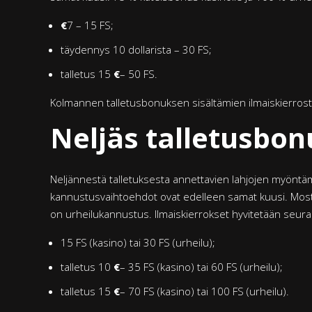
€
7 – 15 FS;
täydennys 10 dollarista – 30 FS;
talletus 15
€
– 50 FS.
Kolmannen talletusbonuksen sisältämien ilmaiskierrosten
Neljäs talletusbon
Neljännestä talletuksesta annettavien lahjojen myönt
kannustusvaihtoehdot ovat edelleen samat kuusi. Most
on urheilukannustus. Ilmaiskierrokset hyvitetään seura
15 FS (kasino) tai 30 FS (urheilu);
talletus 10
€
– 35 FS (kasino) tai 60 FS (urheilu);
talletus 15
€
– 70 FS (kasino) tai 100 FS (urheilu).