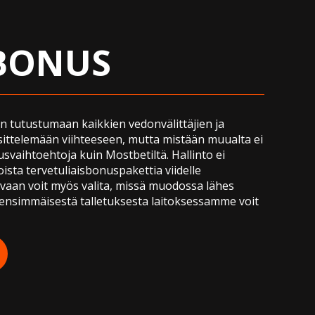
SBONUS
n tutustumaan kaikkien vedonvälittäjien ja
esittelemään viihteeseen, mutta mistään muualta ei
svaihtoehtoja kuin Mostbetiltä. Hallinto ei
ista tervetuliaisbonuspakettia viidelle
, vaan voit myös valita, missä muodossa lähes
n, ensimmäisestä talletuksesta laitoksessamme voit