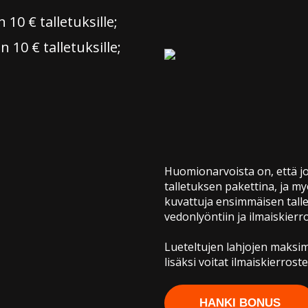
10 € talletuksille;
 10 € talletuksille;
Huomionarvoista on, että jo
talletuksen pakettina, ja my
kuvattuja ensimmäisen tall
vedonlyöntiin ja ilmaiskierro
Lueteltujen lahjojen maksimi
lisäksi voitat ilmaiskierrost
HANKI BONUS