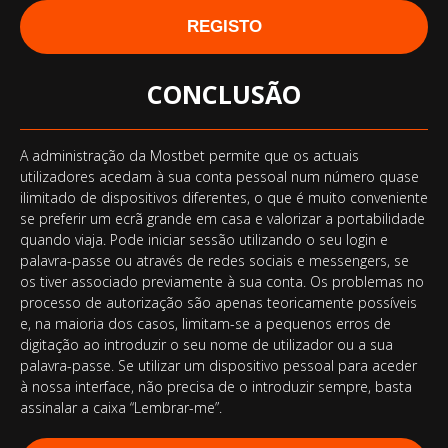
REGISTO
CONCLUSÃO
A administração da Mostbet permite que os actuais
utilizadores acedam à sua conta pessoal num número quase
ilimitado de dispositivos diferentes, o que é muito conveniente
se preferir um ecrã grande em casa e valorizar a portabilidade
quando viaja. Pode iniciar sessão utilizando o seu login e
palavra-passe ou através de redes sociais e messengers, se
os tiver associado previamente à sua conta. Os problemas no
processo de autorização são apenas teoricamente possíveis
e, na maioria dos casos, limitam-se a pequenos erros de
digitação ao introduzir o seu nome de utilizador ou a sua
palavra-passe. Se utilizar um dispositivo pessoal para aceder
à nossa interface, não precisa de o introduzir sempre, basta
assinalar a caixa “Lembrar-me”.