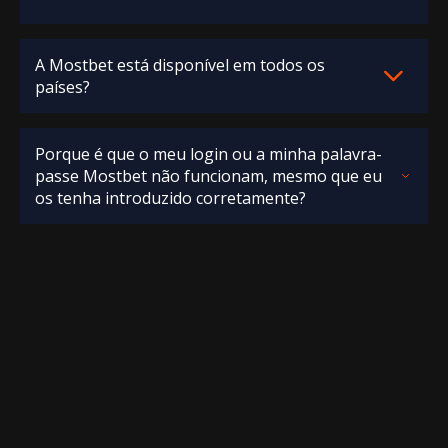
A Mostbet está disponível em todos os
países?
Porque é que o meu login ou a minha palavra-
passe Mostbet não funcionam, mesmo que eu
os tenha introduzido corretamente?