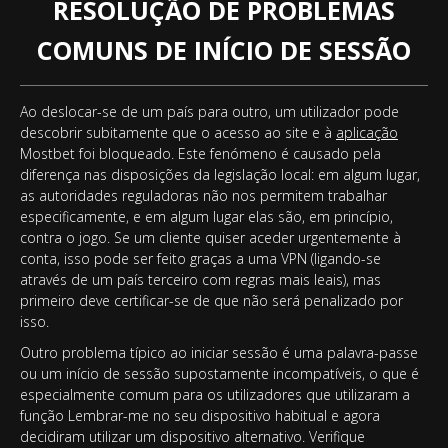
RESOLUÇÃO DE PROBLEMAS
COMUNS DE INÍCIO DE SESSÃO
Ao deslocar-se de um país para outro, um utilizador pode
descobrir subitamente que o acesso ao site e à
aplicação
Mostbet foi bloqueado. Este fenómeno é causado pela
diferença nas disposições da legislação local: em algum lugar,
as autoridades reguladoras não nos permitem trabalhar
especificamente, e em algum lugar elas são, em princípio,
contra o jogo. Se um cliente quiser aceder urgentemente à
conta, isso pode ser feito graças a uma VPN (ligando-se
através de um país terceiro com regras mais leais), mas
primeiro deve certificar-se de que não será penalizado por
isso.
Outro problema típico ao iniciar sessão é uma palavra-passe
ou um início de sessão supostamente incompatíveis, o que é
especialmente comum para os utilizadores que utilizaram a
função Lembrar-me no seu dispositivo habitual e agora
decidiram utilizar um dispositivo alternativo. Verifique