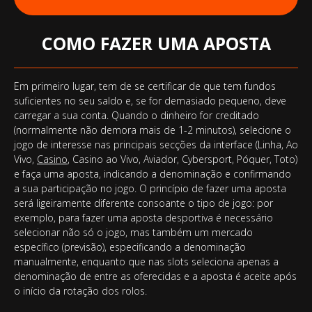
COMO FAZER UMA APOSTA
Em primeiro lugar, tem de se certificar de que tem fundos
suficientes no seu saldo e, se for demasiado pequeno, deve
carregar a sua conta. Quando o dinheiro for creditado
(normalmente não demora mais de 1-2 minutos), selecione o
jogo de interesse nas principais secções da interface (Linha, Ao
Vivo,
Casino
, Casino ao Vivo, Aviador, Cybersport, Póquer, Toto)
e faça uma aposta, indicando a denominação e confirmando
a sua participação no jogo. O princípio de fazer uma aposta
será ligeiramente diferente consoante o tipo de jogo: por
exemplo, para fazer uma aposta desportiva é necessário
selecionar não só o jogo, mas também um mercado
específico (previsão), especificando a denominação
manualmente, enquanto que nas slots seleciona apenas a
denominação de entre as oferecidas e a aposta é aceite após
o início da rotação dos rolos.