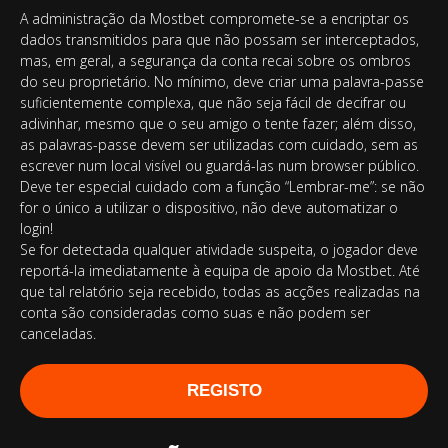
A administração da Mostbet compromete-se a encriptar os
dados transmitidos para que não possam ser interceptados,
mas, em geral, a segurança da conta recai sobre os ombros
do seu proprietário. No mínimo, deve criar uma palavra-passe
suficientemente complexa, que não seja fácil de decifrar ou
adivinhar, mesmo que o seu amigo o tente fazer; além disso,
as palavras-passe devem ser utilizadas com cuidado, sem as
escrever num local visível ou guardá-las num browser público.
Deve ter especial cuidado com a função “Lembrar-me”: se não
for o único a utilizar o dispositivo, não deve automatizar o
login!
Se for detectada qualquer atividade suspeita, o jogador deve
reportá-la imediatamente à equipa de apoio da Mostbet. Até
que tal relatório seja recebido, todas as acções realizadas na
conta são consideradas como suas e não podem ser
canceladas.
REGISTO