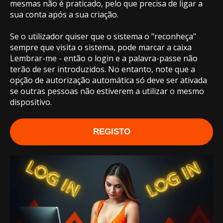
mesmas não é praticado, pelo que precisa de ligar a
sua conta após a sua criação.
Se o utilizador quiser que o sistema o "reconheça"
sempre que visita o sistema, pode marcar a caixa
Lembrar-me - então o login e a palavra-passe não
terão de ser introduzidos. No entanto, note que a
opção de autorização automática só deve ser ativada
se outras pessoas não estiverem a utilizar o mesmo
dispositivo.
REGISTO