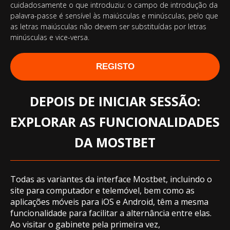
cuidadosamente o que introduziu: o campo de introdução da
palavra-passe é sensível às maiúsculas e minúsculas, pelo que
as letras maiúsculas não devem ser substituídas por letras
minúsculas e vice-versa.
REGISTO
DEPOIS DE INICIAR SESSÃO:
EXPLORAR AS FUNCIONALIDADES
DA MOSTBET
Todas as variantes da interface Mostbet, incluindo o
site para computador e telemóvel, bem como as
aplicações móveis para iOS e Android, têm a mesma
funcionalidade para facilitar a alternância entre elas.
Ao visitar o gabinete pela primeira vez,