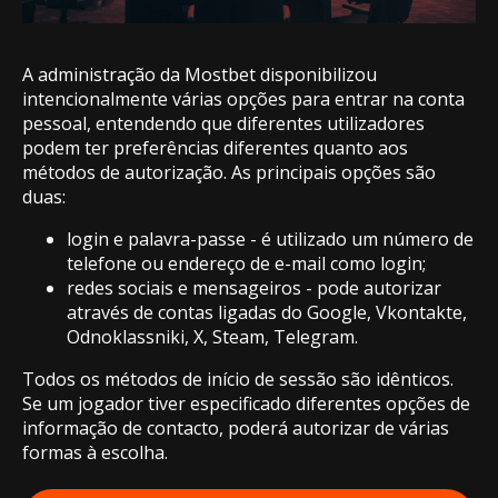
A administração da Mostbet disponibilizou
intencionalmente várias opções para entrar na conta
pessoal, entendendo que diferentes utilizadores
podem ter preferências diferentes quanto aos
métodos de autorização. As principais opções são
duas:
login e palavra-passe - é utilizado um número de
telefone ou endereço de e-mail como login;
redes sociais e mensageiros - pode autorizar
através de contas ligadas do Google, Vkontakte,
Odnoklassniki, X, Steam, Telegram.
Todos os métodos de início de sessão são idênticos.
Se um jogador tiver especificado diferentes opções de
informação de contacto, poderá autorizar de várias
formas à escolha.