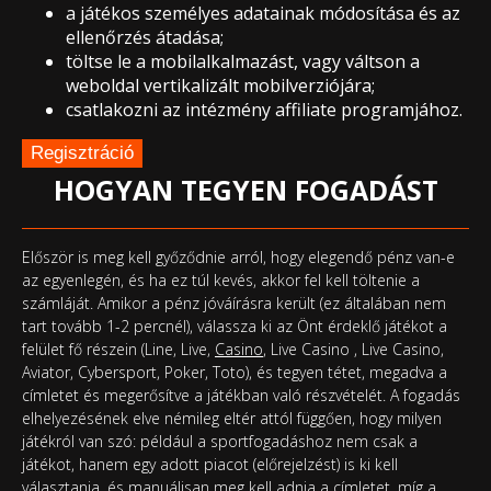
a játékos személyes adatainak módosítása és az
ellenőrzés átadása;
töltse le a mobilalkalmazást, vagy váltson a
weboldal vertikalizált mobilverziójára;
csatlakozni az intézmény affiliate programjához.
Regisztráció
HOGYAN TEGYEN FOGADÁST
Először is meg kell győződnie arról, hogy elegendő pénz van-e
az egyenlegén, és ha ez túl kevés, akkor fel kell töltenie a
számláját. Amikor a pénz jóváírásra került (ez általában nem
tart tovább 1-2 percnél), válassza ki az Önt érdeklő játékot a
felület fő részein (Line, Live,
Casino
, Live Casino , Live Casino,
Aviator, Cybersport, Poker, Toto), és tegyen tétet, megadva a
címletet és megerősítve a játékban való részvételét. A fogadás
elhelyezésének elve némileg eltér attól függően, hogy milyen
játékról van szó: például a sportfogadáshoz nem csak a
játékot, hanem egy adott piacot (előrejelzést) is ki kell
választania, és manuálisan meg kell adnia a címletet, míg a