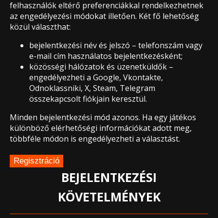
felhasználók eltérő preferenciákkal rendelkezhetnek
az engedélyezési módokat illetően. Két fő lehetőség
közül választhat:
bejelentkezési név és jelszó – telefonszám vagy
e-mail cím használatos bejelentkezésként;
közösségi hálózatok és üzenetküldők –
engedélyezheti a Google, Vkontakte,
Odnoklassniki, X, Steam, Telegram
összekapcsolt fiókjain keresztül.
Minden bejelentkezési mód azonos. Ha egy játékos
különböző elérhetőségi információkat adott meg,
többféle módon is engedélyezheti a választást.
Regisztráció
BEJELENTKEZÉSI
KÖVETELMÉNYEK