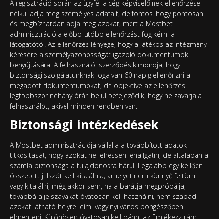
A regisztráció során az ügyfél a cég képviselőinek ellenőrzése
nélkül adja meg személyes adatait, de fontos, hogy pontosan
és megbízhatóan adja meg azokat, mert a Mostbet
adminisztrációja előbb-utóbb ellenőrzést fog kérni a
látogatótól. Az ellenőrzés lényege, hogy a játékos az intézmény
kérésére a személyazonosságát igazoló dokumentumok
benyújtására. A felhasználói szerződés kimondja, hogy
biztonsági szolgálatunknak joga van 60 napig ellenőrizni a
megadott dokumentumokat, de objektíve az ellenőrzés
legtöbbször néhány órán belül befejeződik, hogy ne zavarja a
felhasználót, akivel minden rendben van.
Biztonsági intézkedések
A Mostbet adminisztrációja vállalja a továbbított adatok
titkosítását, hogy azokat ne lehessen lehallgatni, de általában a
számla biztonsága a tulajdonosra hárul. Legalább egy kellően
összetett jelszót kell kitalálnia, amelyet nem könnyű feltörni
vagy kitalálni, még akkor sem, ha a barátja megpróbálja;
továbbá a jelszavakat óvatosan kell használni, nem szabad
azokat látható helyre leírni vagy nyilvános böngészőben
elmenteni. Különösen óvatosan kell bánni az Emlékezz rám