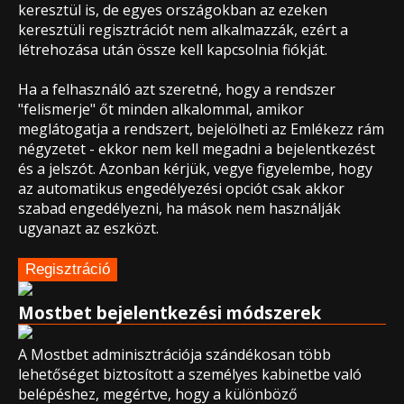
keresztül is, de egyes országokban az ezeken
keresztüli regisztrációt nem alkalmazzák, ezért a
létrehozása után össze kell kapcsolnia fiókját.
Ha a felhasználó azt szeretné, hogy a rendszer
"felismerje" őt minden alkalommal, amikor
meglátogatja a rendszert, bejelölheti az Emlékezz rám
négyzetet - ekkor nem kell megadni a bejelentkezést
és a jelszót. Azonban kérjük, vegye figyelembe, hogy
az automatikus engedélyezési opciót csak akkor
szabad engedélyezni, ha mások nem használják
ugyanazt az eszközt.
Regisztráció
Mostbet bejelentkezési módszerek
A Mostbet adminisztrációja szándékosan több
lehetőséget biztosított a személyes kabinetbe való
belépéshez, megértve, hogy a különböző