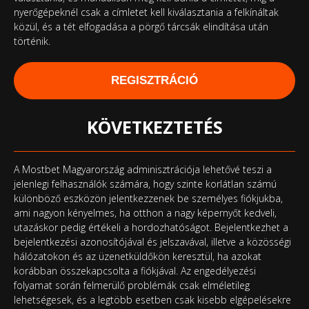
nyerőgépeknél csak a címletet kell kiválasztania a felkínáltak
közül, és a tét elfogadása a pörgő tárcsák elindítása után
történik.
REGISZTRÁCIÓ
KÖVETKEZTETÉS
A Mostbet Magyarország adminisztrációja lehetővé teszi a
jelenlegi felhasználók számára, hogy szinte korlátlan számú
különböző eszközön jelentkezzenek be személyes fiókjukba,
ami nagyon kényelmes, ha otthon a nagy képernyőt kedveli,
utazáskor pedig értékeli a hordozhatóságot. Bejelentkezhet a
bejelentkezési azonosítójával és jelszavával, illetve a közösségi
hálózatokon és az üzenetküldőkön keresztül, ha azokat
korábban összekapcsolta a fiókjával. Az engedélyezési
folyamat során felmerülő problémák csak elméletileg
lehetségesek, és a legtöbb esetben csak kisebb elgépelésekre