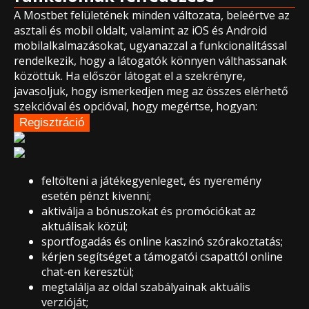
A Mostbet felületének minden változata, beleértve az
asztali és mobil oldalt, valamint az iOS és Android
mobilalkalmazásokat, ugyanazzal a funkcionalitással
rendelkezik, hogy a látogatók könnyen válthassanak
közöttük. Ha először látogat el a szekrényre,
javasoljuk, hogy ismerkedjen meg az összes elérhető
szekcióval és opcióval, hogy megértse, hogyan:
Regisztráció
feltölteni a játékegyenleget, és nyeremény
esetén pénzt kivenni;
aktiválja a bónuszokat és promóciókat az
aktuálisak közül;
sportfogadás és online kaszinó szórakoztatás;
kérjen segítséget a támogatói csapattól online
chat-en keresztül;
megtalálja az oldal szabályainak aktuális
verzióját;