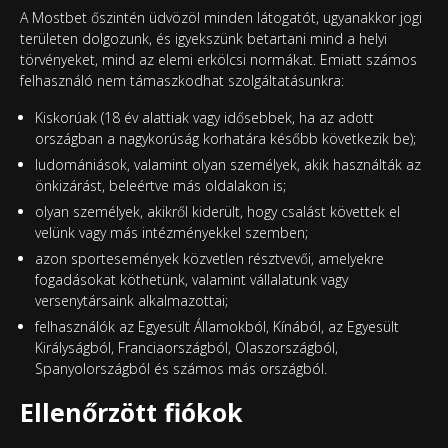
A Mostbet őszintén üdvözöl minden látogatót, ugyanakkor jogi
területen dolgozunk, és igyekszünk betartani mind a helyi
törvényeket, mind az elemi erkölcsi normákat. Emiatt számos
felhasználó nem támaszkodhat szolgáltatásunkra:
Kiskorúak (18 év alattiak vagy idősebbek, ha az adott
országban a nagykorúság korhatára később következik be);
ludomániások, valamint olyan személyek, akik használták az
önkizárást, beleértve más oldalakon is;
olyan személyek, akikről kiderült, hogy csalást követtek el
velünk vagy más intézményekkel szemben;
azon sportesemények közvetlen résztvevői, amelyekre
fogadásokat köthetünk, valamint vállalatunk vagy
versenytársaink alkalmazottai;
felhasználók az Egyesült Államokból, Kínából, az Egyesült
Királyságból, Franciaországból, Olaszországból,
Spanyolországból és számos más országból.
Ellenőrzött fiókok