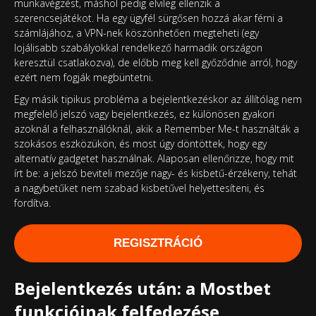
munkavégzést, máshol pedig elvileg ellenzik a
szerencsejátékot. Ha egy ügyfél sürgősen hozzá akar férni a
számlájához, a VPN-nek köszönhetően megteheti (egy
lojálisabb szabályokkal rendelkező harmadik országon
keresztül csatlakozva), de előbb meg kell győződnie arról, hogy
ezért nem fogják megbüntetni.
Egy másik tipikus probléma a bejelentkezéskor az állítólag nem
megfelelő jelszó vagy bejelentkezés, ez különösen gyakori
azoknál a felhasználóknál, akik a Remember Me-t használták a
szokásos eszközükön, és most úgy döntöttek, hogy egy
alternatív gadgetet használnak. Alaposan ellenőrizze, hogy mit
írt be: a jelszó beviteli mezője nagy- és kisbetű-érzékeny, tehát
a nagybetűket nem szabad kisbetűvel helyettesíteni, és
fordítva.
REGISZTRÁCIÓ
Bejelentkezés után: a Mostbet
funkcióinak felfedezése