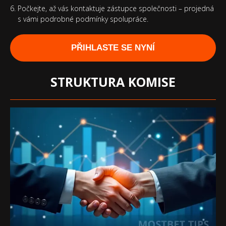
Počkejte, až vás kontaktuje zástupce společnosti – projedná
s vámi podrobné podmínky spolupráce.
PŘIHLASTE SE NYNÍ
STRUKTURA KOMISE