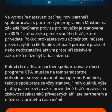
Ve výchozím nastavení začínají noví partneři
spolupracovat s partnerským programem Mostbet na
základě RevShare: provize pro nováčky je stanovena
na 30 % čistého zisku generovaného hráči, které
přivedete. Pokud prokážete svou užitečnost, můžete
provizi zvýšit na 60 %, ale v případě porušení pravidel
nebo nedostatečně aktivní práce při získávání
zákazníků může být laťka snížena.
Pokud chce affiliate partner spolupracovat v rámci
programu CPA, musí se na tom samostatně
dohodnout se svým account managerem. Podmínky
takové spolupráce se vždy stanovují individuálně. Výše
platby partnerovi za akce provedené hráčem závisí na
ziskovosti zákazníků přivedených affiliate partnerem a
může se v průběhu času měnit.