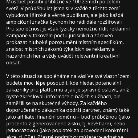
Mostbet působí přibližně ve 100 zemích po celém
světě. V průběhu let jsme si v každé z těchto zemí
vybudovali široké a věrné publikum, ale jako každá
ambiciózní značka bychom ho rádi dále rozšiřovali.
Pro společnost je však fyzicky nemožné řídit reklamní
kampaně v takovém počtu jurisdikcí a zároveň
prokázat hluboké porozumění místním specifikům,
znalost místních zákonů týkajících se reklamy a
hazardních her a vždy uvádět relevantní kreativní
obsah.
V této situaci se spoléháme na vás! Ve své vlastní zemi
budete moci lépe posoudit, kde hledat potenciální
zákazníky pro platformu a jak je správně oslovit, aniž
byste zkreslovali informace o našich službách, ale
zaměřili se na skutečné výhody. Za každého
doporučeného zákazníka obdrží partner, známý také
jako affiliate, finanční odměnu – buď průběžnou (jako
procento z generovaného zisku, tj. RevShare), nebo
jednorázovou (jako poplatek za provedení konkrétní
akce, tj. CPA). Přesné podmínky můžete vyjednat se