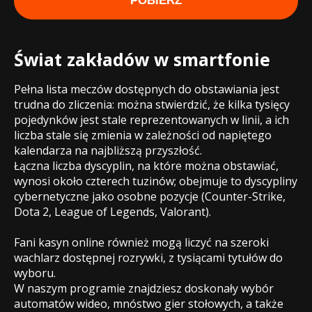
POBIERZ
Świat zakładów w smartfonie
Pełna lista meczów dostępnych do obstawiania jest
trudna do zliczenia: można stwierdzić, że kilka tysięcy
pojedynków jest stale reprezentowanych w linii, a ich
liczba stale się zmienia w zależności od napiętego
kalendarza na najbliższą przyszłość.
Łączna liczba dyscyplin, na które można obstawiać,
wynosi około czterech tuzinów; obejmuje to dyscypliny
cybernetyczne jako osobne pozycje (Counter-Strike,
Dota 2, League of Legends, Valorant).
Fani kasyn online również mogą liczyć na szeroki
wachlarz dostępnej rozrywki, z tysiącami tytułów do
wyboru.
W naszym programie znajdziesz doskonały wybór
automatów wideo, mnóstwo gier stołowych, a także