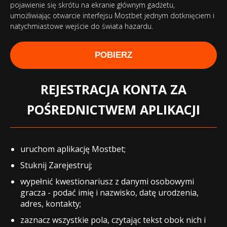
pojawienie się skrótu na ekranie głównym gadżetu,
umożliwiając otwarcie interfejsu Mostbet jednym dotknięciem i
natychmiastowe wejście do świata hazardu.
POBIERZ
REJESTRACJA KONTA ZA
POŚREDNICTWEM APLIKACJI
uruchom aplikację Mostbet;
Stuknij Zarejestruj;
wypełnić kwestionariusz z danymi osobowymi
gracza - podać imię i nazwisko, datę urodzenia,
adres, kontakty;
zaznacz wszystkie pola, czytając tekst obok nich i