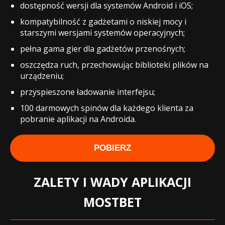
dostępność wersji dla systemów Android i iOS;
kompatybilność z gadżetami o niskiej mocy i
starszymi wersjami systemów operacyjnych;
pełna gama gier dla gadżetów przenośnych;
oszczędza ruch, przechowując biblioteki plików na
urządzeniu;
przyspieszone ładowanie interfejsu;
100 darmowych spinów dla każdego klienta za
pobranie aplikacji na Androida.
POBIERZ
ZALETY I WADY APLIKACJI
MOSTBET