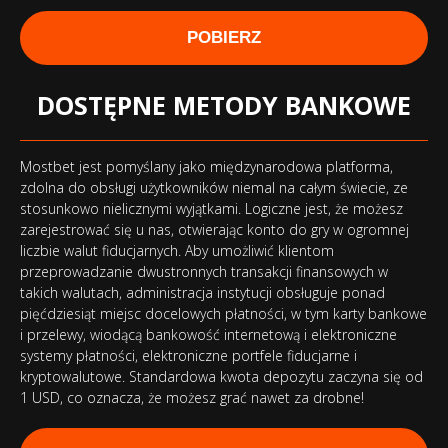
POBIERZ
DOSTĘPNE METODY BANKOWE
Mostbet jest pomyślany jako międzynarodowa platforma,
zdolna do obsługi użytkowników niemal na całym świecie, ze
stosunkowo nielicznymi wyjątkami. Logiczne jest, że możesz
zarejestrować się u nas, otwierając konto do gry w ogromnej
liczbie walut fiducjarnych. Aby umożliwić klientom
przeprowadzanie dwustronnych transakcji finansowych w
takich walutach, administracja instytucji obsługuje ponad
pięćdziesiąt miejsc docelowych płatności, w tym karty bankowe
i przelewy, wiodącą bankowość internetową i elektroniczne
systemy płatności, elektroniczne portfele fiducjarne i
kryptowalutowe. Standardowa kwota depozytu zaczyna się od
1 USD, co oznacza, że możesz grać nawet za drobne!