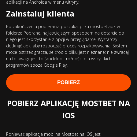
aplikacji na Androida w menu witryny.
Zainstaluj klienta
Po zakończeniu pobierania poszukaj pliku mostbet.apk w
folderze Pobrane; najłatwiejszym sposobem na dotarcie do
niego jest skorzystanie z opcji w przeglądarce. Wystarczy
dotknąć apk, aby rozpocząć proces rozpakowywania. System
może ostrzec gracza, że źródło pliku jest nieznane: nie zwracaj
na to uwagi, jest to środek ostrożności dla wszystkich
programów spoza Google Play.
POBIERZ
POBIERZ APLIKACJĘ MOSTBET NA
IOS
Ponieważ aplikacja mobilna Mostbet na iOS jest