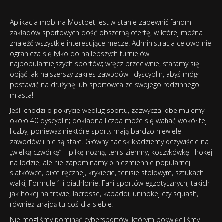
Aplikacja mobilna Mostbet jest w stanie zapewnić fanom
zakładów sportowych dość obszerną ofertę, w której można
znaleźć wszystkie interesujące mecze. Administracja celowo nie
ogranicza się tylko do najlepszych turniejów i
najpopularniejszych sportów; wręcz przeciwnie, staramy się
objąć jak najszerszy zakres zawodów i dyscyplin, abyś mógł
postawić na drużynę lub sportowca ze swojego rodzinnego
miasta!
Jeśli chodzi o pokrycie według sportu, zazwyczaj obejmujemy
około 40 dyscyplin; dokładna liczba może się wahać wokół tej
liczby, ponieważ niektóre sporty mają bardzo niewiele
zawodów i nie są stałe. Główny nacisk kładziemy oczywiście na
„wielką czwórkę” – piłkę nożną, tenis ziemny, koszykówkę i hokej
na lodzie, ale nie zapominamy o niezmiennie popularnej
siatkówce, piłce ręcznej, krykiecie, tenisie stołowym, sztukach
walki, Formule 1 i biathlonie. Fani sportów egzotycznych, takich
jak hokej na trawie, lacrosse, kabaddi, unihokej czy squash,
również znajdą tu coś dla siebie.
Nie mogliśmy pominąć cybersportów, którym poświęciliśmy