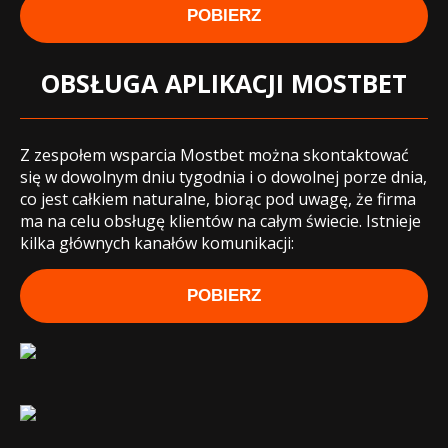
POBIERZ
OBSŁUGA APLIKACJI MOSTBET
Z zespołem wsparcia Mostbet można skontaktować
się w dowolnym dniu tygodnia i o dowolnej porze dnia,
co jest całkiem naturalne, biorąc pod uwagę, że firma
ma na celu obsługę klientów na całym świecie. Istnieje
kilka głównych kanałów komunikacji:
POBIERZ