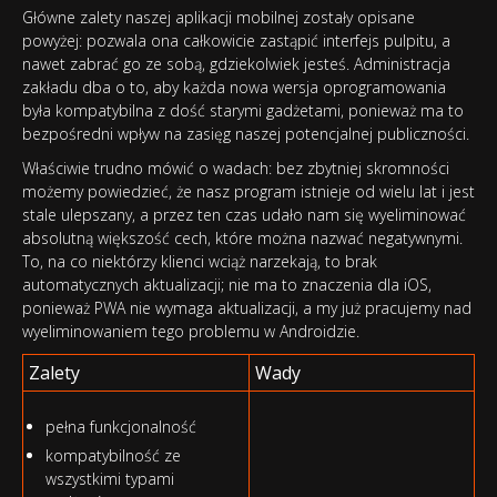
Główne zalety naszej aplikacji mobilnej zostały opisane
powyżej: pozwala ona całkowicie zastąpić interfejs pulpitu, a
nawet zabrać go ze sobą, gdziekolwiek jesteś. Administracja
zakładu dba o to, aby każda nowa wersja oprogramowania
była kompatybilna z dość starymi gadżetami, ponieważ ma to
bezpośredni wpływ na zasięg naszej potencjalnej publiczności.
Właściwie trudno mówić o wadach: bez zbytniej skromności
możemy powiedzieć, że nasz program istnieje od wielu lat i jest
stale ulepszany, a przez ten czas udało nam się wyeliminować
absolutną większość cech, które można nazwać negatywnymi.
To, na co niektórzy klienci wciąż narzekają, to brak
automatycznych aktualizacji; nie ma to znaczenia dla iOS,
ponieważ PWA nie wymaga aktualizacji, a my już pracujemy nad
wyeliminowaniem tego problemu w Androidzie.
Zalety
Wady
pełna funkcjonalność
kompatybilność ze
wszystkimi typami