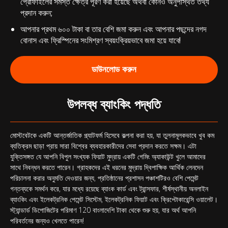
প্রোফাইলের সমস্ত ক্ষেত্র পূরণ করা হয়েছে অথবা কোনও অনুপস্থিত তথ্য
প্রদান করুন;
আপনার প্রথম ৬০০ টাকা বা তার বেশি জমা করুন এবং আপনার পছন্দের নগদ
বোনাস এবং ফ্রিস্পিনের সংমিশ্রণ স্বয়ংক্রিয়ভাবে জমা হয়ে যাবে!
ডাউনলোড করুন
উপলব্ধ ব্যাংকিং পদ্ধতি
মোস্টবেটকে একটি আন্তর্জাতিক প্ল্যাটফর্ম হিসেবে কল্পনা করা হয়, যা তুলনামূলকভাবে খুব কম
ব্যতিক্রম ছাড়া প্রায় সারা বিশ্বের ব্যবহারকারীদের সেবা প্রদান করতে সক্ষম। এটা
যুক্তিসঙ্গত যে আপনি বিপুল সংখ্যক ফিয়াট মুদ্রায় একটি গেমিং অ্যাকাউন্ট খুলে আমাদের
সাথে নিবন্ধন করতে পারেন। গ্রাহকদের এই ধরনের মুদ্রায় দ্বিপাক্ষিক আর্থিক লেনদেন
পরিচালনা করার অনুমতি দেওয়ার জন্য, প্রতিষ্ঠানের প্রশাসন পঞ্চাশটিরও বেশি পেমেন্ট
গন্তব্যকে সমর্থন করে, যার মধ্যে রয়েছে ব্যাংক কার্ড এবং ট্রান্সফার, শীর্ষস্থানীয় অনলাইন
ব্যাংকিং এবং ইলেকট্রনিক পেমেন্ট সিস্টেম, ইলেকট্রনিক ফিয়াট এবং ক্রিপ্টোকারেন্সি ওয়ালেট।
স্ট্যান্ডার্ড ডিপোজিটের পরিমাণ 120 বাংলাদেশি টাকা থেকে শুরু হয়, যার অর্থ আপনি
পরিবর্তনের জন্যও খেলতে পারেন!