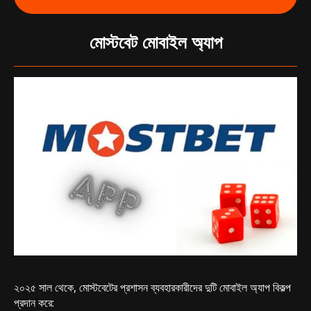
মোস্টবেট মোবাইল অ্যাপ
২০২৫ সাল থেকে, মোস্টবেটের প্রশাসন ব্যবহারকারীদের দুটি মোবাইল অ্যাপ বিকল্প
প্রদান করে: