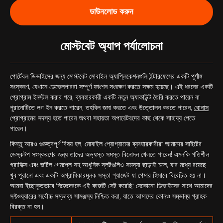
ডাউনলোড করুন
মোস্টবেট অ্যাপ পর্যালোচনা
পোর্টেবল ডিভাইসের জন্য মোস্টবেট মোবাইল অ্যাপ্লিকেশনগুলি ইন্টারফেসের একটি পূর্ণাঙ্গ
সংস্করণ, যেখানে ডেভেলপাররা সম্পূর্ণ ফাংশন সংরক্ষণ করতে সক্ষম হয়েছে। এই ধরনের একটি
প্রোগ্রাম ইনস্টল করার পরে, ব্যবহারকারী একটি নতুন অ্যাকাউন্ট তৈরি করতে পারেন বা
পুরানোটিতে লগ ইন করতে পারেন, তহবিল জমা করতে এবং উত্তোলন করতে পারেন,
বোনাস
প্রোগ্রামের সদস্য হতে পারেন অথবা সহায়তা অপারেটরদের কাছ থেকে সাহায্য পেতে
পারেন।
কিন্তু আরও গুরুত্বপূর্ণ বিষয় হল, মোবাইল প্রোগ্রামের ব্যবহারকারীরা আমাদের সাইটের
ডেস্কটপ সংস্করণের জন্য তাদের অভ্যস্ত সমস্ত বিনোদন খেলতে পারেন! এমনকি গতিশীল
গ্রাফিক্স এবং জটিল গেমপ্লে সহ আধুনিক স্লটগুলিও সমস্যা ছাড়াই চলে, যার মধ্যে রয়েছে
খুব পুরানো এবং একটি অগ্রাধিকারমূলক সস্তা গ্যাজেট যা গেমার হিসাবে বিবেচিত হয় না।
আমরা ইচ্ছাকৃতভাবে নিজেদেরকে এই কাজটি সেট করেছি: যেকোনো ডিভাইসের সাথে আমাদের
সফ্টওয়্যারের সর্বোচ্চ সম্ভাব্য সামঞ্জস্য নিশ্চিত করা, যাতে আমাদের কোনও সম্ভাব্য গ্রাহক
বিরক্ত না হন।