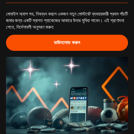
মোবাইল অ্যাপ সহ, নিবন্ধন করলে একজন নতুন মোস্টবেট ব্যবহারকারী প্রথম পাঁচটি
জমার জন্য একটি স্বাগত প্যাকেজের আকারে উদার সুবিধা পাবেন। এই প্রণোদনা
পেতে, নির্দেশাবলী অনুসরণ করুন:
ডাউনলোড করুন