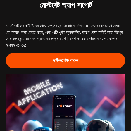
মোস্টবেট অ্যাপ সাপোর্ট
মোস্টবেট সাপোর্ট টিমের সাথে সপ্তাহের যেকোনো দিন এবং দিনের যেকোনো সময়
যোগাযোগ করা যেতে পারে, এবং এটি খুবই স্বাভাবিক, কারণ কোম্পানিটি সারা বিশ্বে
তার ক্লায়েন্টদের সেবা প্রদানের লক্ষ্য রাখে। বেশ কয়েকটি প্রধান যোগাযোগের
মাধ্যম রয়েছে:
ডাউনলোড করুন