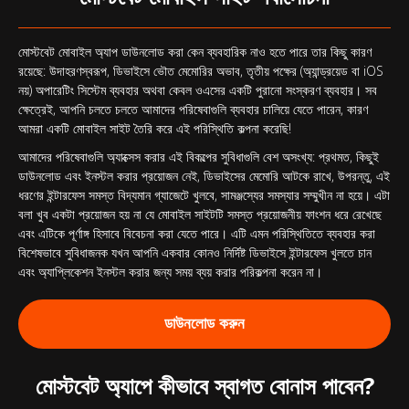
মোস্টবেট মোবাইল অ্যাপ ডাউনলোড করা কেন ব্যবহারিক নাও হতে পারে তার কিছু কারণ
রয়েছে: উদাহরণস্বরূপ, ডিভাইসে ভৌত মেমোরির অভাব, তৃতীয় পক্ষের (অ্যান্ড্রয়েড বা iOS
নয়) অপারেটিং সিস্টেম ব্যবহার অথবা কেবল ওএসের একটি পুরানো সংস্করণ ব্যবহার। সব
ক্ষেত্রেই, আপনি চলতে চলতে আমাদের পরিষেবাগুলি ব্যবহার চালিয়ে যেতে পারেন, কারণ
আমরা একটি মোবাইল সাইট তৈরি করে এই পরিস্থিতি কল্পনা করেছি!
আমাদের পরিষেবাগুলি অ্যাক্সেস করার এই বিকল্পের সুবিধাগুলি বেশ অসংখ্য: প্রথমত, কিছুই
ডাউনলোড এবং ইনস্টল করার প্রয়োজন নেই, ডিভাইসের মেমোরি আটকে রাখে, উপরন্তু, এই
ধরণের ইন্টারফেস সমস্ত বিদ্যমান গ্যাজেটে খুলবে, সামঞ্জস্যের সমস্যার সম্মুখীন না হয়ে। এটা
বলা খুব একটা প্রয়োজন হয় না যে মোবাইল সাইটটি সমস্ত প্রয়োজনীয় ফাংশন ধরে রেখেছে
এবং এটিকে পূর্ণাঙ্গ হিসাবে বিবেচনা করা যেতে পারে। এটি এমন পরিস্থিতিতে ব্যবহার করা
বিশেষভাবে সুবিধাজনক যখন আপনি একবার কোনও নির্দিষ্ট ডিভাইসে ইন্টারফেস খুলতে চান
এবং অ্যাপ্লিকেশন ইনস্টল করার জন্য সময় ব্যয় করার পরিকল্পনা করেন না।
ডাউনলোড করুন
মোস্টবেট অ্যাপে কীভাবে স্বাগত বোনাস পাবেন?