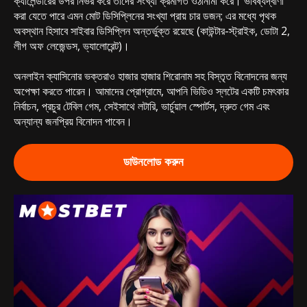
ক্যালেন্ডারের উপর নির্ভর করে তাদের সংখ্যা ক্রমাগত ওঠানামা করে। ভবিষ্যদ্বাণী
করা যেতে পারে এমন মোট ডিসিপ্লিনের সংখ্যা প্রায় চার ডজন; এর মধ্যে পৃথক
অবস্থান হিসাবে সাইবার ডিসিপ্লিন অন্তর্ভুক্ত রয়েছে (কাউন্টার-স্ট্রাইক, ডোটা 2,
লীগ অফ লেজেন্ডস, ভ্যালোরেন্ট)।
অনলাইন ক্যাসিনোর ভক্তরাও হাজার হাজার শিরোনাম সহ বিস্তৃত বিনোদনের জন্য
অপেক্ষা করতে পারেন। আমাদের প্রোগ্রামে, আপনি ভিডিও স্লটের একটি চমৎকার
নির্বাচন, প্রচুর টেবিল গেম, সেইসাথে লটারি, ভার্চুয়াল স্পোর্টস, দ্রুত গেম এবং
অন্যান্য জনপ্রিয় বিনোদন পাবেন।
ডাউনলোড করুন