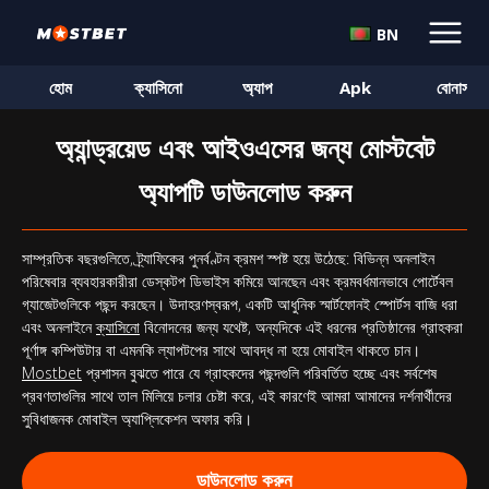
BN
হোম
ক্যাসিনো
অ্যাপ
Apk
বোনাস
অ্যান্ড্রয়েড এবং আইওএসের জন্য মোস্টবেট
অ্যাপটি ডাউনলোড করুন
সাম্প্রতিক বছরগুলিতে, ট্র্যাফিকের পুনর্বণ্টন ক্রমশ স্পষ্ট হয়ে উঠেছে: বিভিন্ন অনলাইন
পরিষেবার ব্যবহারকারীরা ডেস্কটপ ডিভাইস কমিয়ে আনছেন এবং ক্রমবর্ধমানভাবে পোর্টেবল
গ্যাজেটগুলিকে পছন্দ করছেন। উদাহরণস্বরূপ, একটি আধুনিক স্মার্টফোনই স্পোর্টস বাজি ধরা
এবং অনলাইনে
ক্যাসিনো
বিনোদনের জন্য যথেষ্ট, অন্যদিকে এই ধরনের প্রতিষ্ঠানের গ্রাহকরা
পূর্ণাঙ্গ কম্পিউটার বা এমনকি ল্যাপটপের সাথে আবদ্ধ না হয়ে মোবাইল থাকতে চান।
Mostbet
প্রশাসন বুঝতে পারে যে গ্রাহকদের পছন্দগুলি পরিবর্তিত হচ্ছে এবং সর্বশেষ
প্রবণতাগুলির সাথে তাল মিলিয়ে চলার চেষ্টা করে, এই কারণেই আমরা আমাদের দর্শনার্থীদের
সুবিধাজনক মোবাইল অ্যাপ্লিকেশন অফার করি।
ডাউনলোড করুন