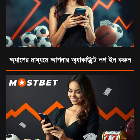
অ্যাপের মাধ্যমে আপনার অ্যাকাউন্টে লগ ইন করুন