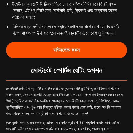
ইমেইল - ক্লায়েন্ট কী ঠিকানা দিতে চান তার উপর নির্ভর করে তিনটি পৃথক
মেলবক্স, এই পদ্ধতিটি ভাল, সর্বোপরি, ছবি, স্ক্রিনশট এবং অন্যান্য ফাইল
পাঠানোর ক্ষমতা;
টেলিগ্রাম হল তৃতীয় পক্ষের মেসেঞ্জারে প্রশাসনের সাথে যোগাযোগের একটি
বিকল্প, যা সংলাপ দীর্ঘায়িত হলে অনলাইন চ্যাটের চেয়ে বেশি সুবিধাজনক।
ডাউনলোড করুন
মোস্টবেট স্পোর্টস বেটিং অপশন
মোস্টবেট মোবাইল অ্যাপটি স্পোর্টস বেটিং ভক্তদের মোটামুটি বিস্তৃত লাইনআপ প্রদান
করতে সক্ষম, যেখানে আপনি সমস্ত আকর্ষণীয় ম্যাচ পাবেন। প্রশাসন ইচ্ছাকৃতভাবে কেবল
শীর্ষ টুর্নামেন্ট এবং সর্বাধিক জনপ্রিয় খেলাধুলার মধ্যেই সীমাবদ্ধ রাখে না; বিপরীতে, আমরা
প্রতিযোগিতা এবং শৃঙ্খলার বিস্তৃত পরিসর কভার করার চেষ্টা করি, যাতে আপনি আপনার
শহর থেকে কোনও দল বা ক্রীড়াবিদের উপর বাজি ধরতে পারেন!
খেলাধুলার কভারেজের ক্ষেত্রে, আমরা সাধারণত প্রায় 40 টি শৃঙ্খলা কভার করি; সঠিক
সংখ্যাটি এই সংখ্যার আশেপাশে ওঠানামা করতে পারে, কারণ কিছু খেলায় খুব কম