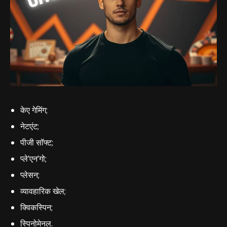
केए गेमिंग;
नेटएंट;
पीजी सॉफ्ट;
प्ले’एन’गो;
प्लेसन;
व्यावहारिक खेल;
क्विकस्पिन;
स्पिनोमेनल.