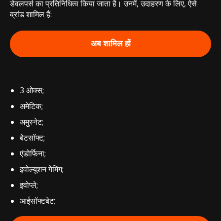
डेवलपर्स का प्रतिनिधित्व किया जाता है। उनमें, उदाहरण के लिए, ऐसे
ब्रांड शामिल हैं:
अब शामिल हों
3 ओक्स;
अमेटिक;
अमुस्नेट;
बेटसॉफ्ट;
एंडोर्फिना;
इवोल्यूशन गेमिंग;
इवोप्ले;
आईसॉफ्टबेट;