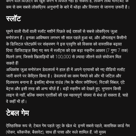
करने वाले विज़िटर को खुश करने में विफल नहीं हो सकती है, लेकिन लॉबी मोस्टबेट के
कम से कम सबसे लोकप्रिय अनुभागों के बारे में थोड़ा और विस्तार से जानना ज़रूरी है।
स्लॉट
घूमने वाली रीलों वाली स्लॉट मशीनें पिछले कई दशकों से सबसे लोकप्रिय जुआ
मनोरंजन हैं। इनका आविष्कार लगभग सौ साल पहले हुआ था, और ऑनलाइन कैसीनो
के डिजिटल प्लेटफ़ॉर्म पर संक्रमण ने इस प्रवृत्ति को विकास को वास्तविक बढ़ावा
दिया: डिजिटाइज़ किए गए रूप में स्लॉट्स को एक बड़ा स्क्रीन आकार (7 गुणा 7 तक)
मिलने लगा, जिससे खिलाड़ियों को 100,000 से ज़्यादा जीतने वाले संयोजन मिल
सकते हैं!
अधिकांश जुआ मनोरंजन डेवलपर्स ने हाल ही में अपने प्रयासों को नए वीडियो स्लॉट
जारी करने पर केंद्रित किया है। डेवलपर्स का काम गेमप्ले को और भी जटिल और
दिलचस्प बनाना है: इसलिए बोनस राउंड (गेम के भीतर फ़्रीस्पिन), स्टिकी सिंबल, एंटे
बेट्स और इसी तरह की अन्य चीज़ें हैं। बड़ी स्क्रीन को देखते हुए, भुगतान किसी
लाइन से नहीं, बल्कि समान प्रतीकों की एक महत्वपूर्ण संख्या से बंधा हो सकता है, चाहे
वे कहीं भी हों।
टेबल गेम
ऐतिहासिक रूप से, टेबल गेम पहले जुए के खेल थे: इनमें सबसे पहले, क्लासिक कार्ड गेम
(पोकर, ब्लैकजैक, बैकारेट), साथ ही पासा और रूले शामिल हैं, जो मुख्य