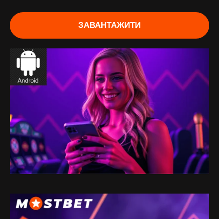
ЗАВАНТАЖИТИ