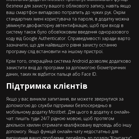
безпеки для захисту вашого облікового запису, навіть якщо
ваш смартфон випадково потрапить до чужих рук. Окрім
стандартних імені користувача та пароля, в додатку можна
увімкнути двофакторну автентифікацію, щоб при вході в
систему також було обов’язковим введення одноразового
коду від Google Authenticator. Справедливості заради варто
зазначити, що для найвищого рівня захисту останню
програму слід встановити на іншому пристрої.
Крім того, операційна система Android дозволяє додатково
захистити вхід до програми за допомогою біометричних
даних, таких як відбиток пальця або Face ID.
Підтримка клієнтів
Якщо у вас виникли запитання, ви можете звернутися за
допомогою до служби підтримки безпосередньо в
мобільному додатку Mostbet. Для цього в додатку є онлайн-
чат: пишіть туди 24/7 рідною мовою, щоб протягом
декількох хвилин отримати кваліфіковану відповідь або іншу
допомогу. Якщо функцій онлайн-чату недостатньо для
вирішення вашої проблеми, перейдіть до розділу “Контакти”: