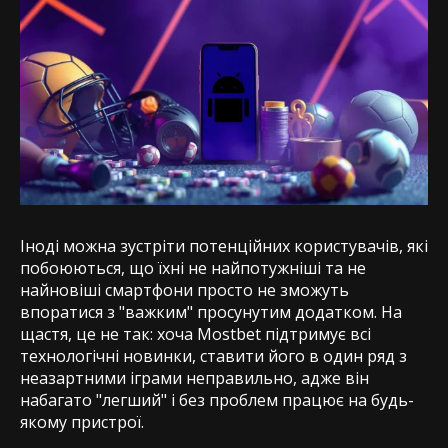
Іноді можна зустріти потенційних користувачів, які
побоюються, що їхні не найпотужніші та не
найновіші смартфони просто не зможуть
впоратися з "важким" просунутим додатком. На
щастя, це не так: хоча Mostbet підтримує всі
технологічні новинки, ставити його в один ряд з
неазартними іграми неправильно, адже він
набагато "легший" і без проблем працює на будь-
якому пристрої.