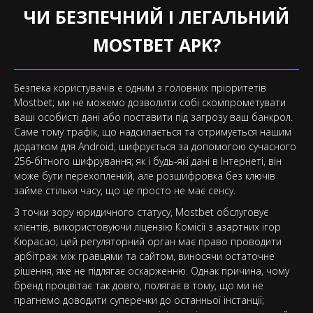
ЧИ БЕЗПЕЧНИЙ І ЛЕГАЛЬНИЙ
MOSTBET APK?
Безпека користувачів є одним з головних пріоритетів
Mostbet; ми не можемо дозволити собі скомпрометувати
ваші особисті дані або поставити під загрозу ваш банкрол.
Саме тому трафік, що надсилається та отримується нашим
додатком для Android, шифрується за допомогою сучасного
256-бітного шифрування; як і будь-які дані в Інтернеті, він
може бути перехоплений, але розшифровка без ключів
займе стільки часу, що це просто не має сенсу.
З точки зору юридичного статусу, Mostbet обслуговує
клієнтів, використовуючи ліцензію Комісії з азартних ігор
Кюрасао; цей регуляторний орган має право проводити
арбітраж між гравцями та сайтом, виносячи остаточне
рішення, яке не підлягає оскарженню. Однак причина, чому
бренд процвітає так довго, полягає в тому, що ми не
прагнемо доводити суперечки до останньої інстанції;