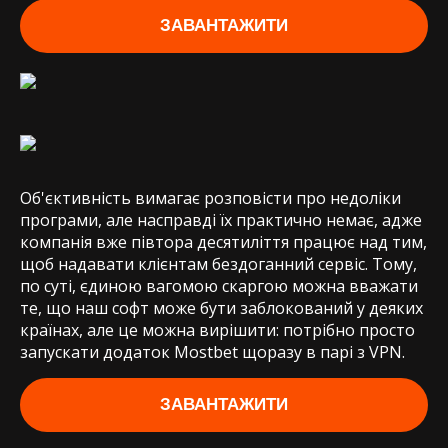
ЗАВАНТАЖИТИ
Об'єктивність вимагає розповісти про недоліки
програми, але насправді їх практично немає, адже
компанія вже півтора десятиліття працює над тим,
щоб надавати клієнтам бездоганний сервіс. Тому,
по суті, єдиною вагомою скаргою можна вважати
те, що наш софт може бути заблокований у деяких
країнах, але це можна вирішити: потрібно просто
запускати додаток Mostbet щоразу в парі з VPN.
ЗАВАНТАЖИТИ