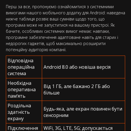
Перш за все, пропонуємо ознайомитися з системними
вимогами нашого мобільного додатку для Android: наведена
нижче таблиця розвіє ваші сумніви щодо того, що
програма може не запуститися на вашому пристрої. Як
бачите, особливих системних вимог немає: навпаки,
програмне забезпечення адаптоване навіть для старих і
недорогих гаджетів, щоб максимально розширити
потенційну аудиторію компанії.
Відповідна
операційна
Android 8.0 або новіша версія
система
Необхідна
Від 1 ГБ, але бажано 2 ГБ або
оперативна
більше
пам’ять
Роздільна
Будь-яка, але екран повинен бути
здатність
сенсорним
екрану
Підключення
WiFi, 3G, LTE, 5G; допускається