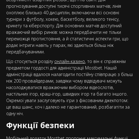
прогнозування доступні тисячі спортивних матчів; лінія
охоплює близько 40 дисциплін, включаючи всі основні
турніри з футболу, хокею, баскетболу, великого тенісу,
крикету та кіберспорту. Для основних матчів доступний
вражаючий вибір ринків: можна передбачити не тільки
переможця протистояння, а й статистичні аспекти гри, що
додає інтриги навіть у парах, які здаються більш ніж
передбачуваними.
Що стосується розділу
онлайн-казино
, то він є справжнім
предметом гордості для адміністрації Mostbet. Нашій
адміністрації вдалося налагодити постійну співпрацю з більш
ніж 200 провайдерами, завдяки чому відвідувачі можуть
насолоджуватися вражаючим вибором відеослотів,
настільних ігор, краш-ігор, швидких ігор та багато іншого.
Окремої уваги заслуговують ігри з фіксованим джекпотом:
це ваш шанс, хоч і далеко не гарантований, розбагатіти за
одну ніч.
Функції безпеки
Мобільний додаток Mostbet пропонує максимальні функції