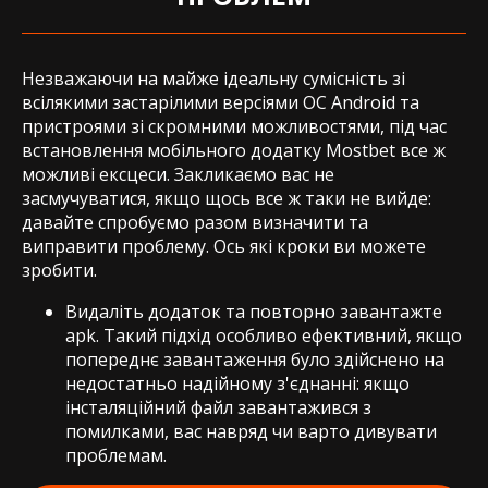
Незважаючи на майже ідеальну сумісність зі
всілякими застарілими версіями ОС Android та
пристроями зі скромними можливостями, під час
встановлення мобільного додатку Mostbet все ж
можливі ексцеси. Закликаємо вас не
засмучуватися, якщо щось все ж таки не вийде:
давайте спробуємо разом визначити та
виправити проблему. Ось які кроки ви можете
зробити.
Видаліть додаток та повторно завантажте
apk. Такий підхід особливо ефективний, якщо
попереднє завантаження було здійснено на
недостатньо надійному з'єднанні: якщо
інсталяційний файл завантажився з
помилками, вас навряд чи варто дивувати
проблемам.