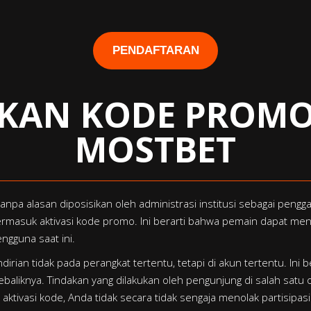
PENDAFTARAN
AN KODE PROMO D
MOSTBET
tanpa alasan diposisikan oleh administrasi institusi sebagai pen
 termasuk aktivasi kode promo. Ini berarti bahwa pemain dapat me
ngguna saat ini.
irian tidak pada perangkat tertentu, tetapi di akun tertentu. In
ebaliknya. Tindakan yang dilakukan oleh pengunjung di salah sat
ktivasi kode, Anda tidak secara tidak sengaja menolak partisipasi 