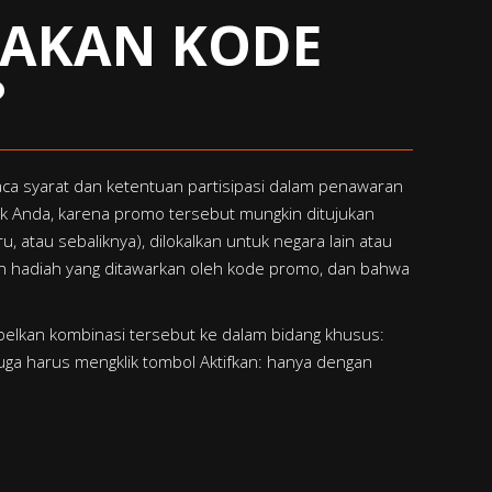
AKAN KODE
?
a syarat dan ketentuan partisipasi dalam penawaran
 Anda, karena promo tersebut mungkin ditujukan
 atau sebaliknya), dilokalkan untuk negara lain atau
gan hadiah yang ditawarkan oleh kode promo, dan bahwa
lkan kombinasi tersebut ke dalam bidang khusus:
 juga harus mengklik tombol Aktifkan: hanya dengan