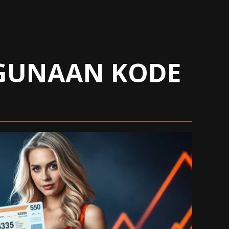
GGUNAAN KODE