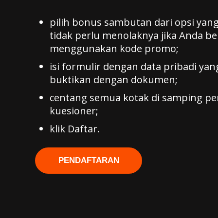
pilih bonus sambutan dari opsi yan
tidak perlu menolaknya jika Anda b
menggunakan kode promo;
isi formulir dengan data pribadi ya
buktikan dengan dokumen;
centang semua kotak di samping pe
kuesioner;
klik Daftar.
PENDAFTARAN