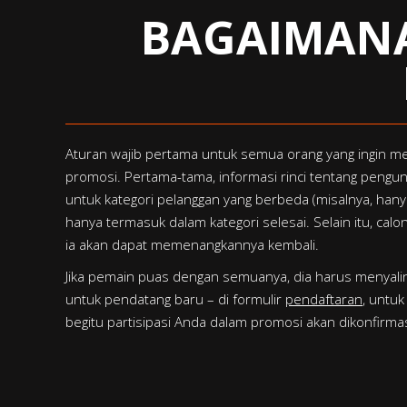
BAGAIMAN
Aturan wajib pertama untuk semua orang yang ingin 
promosi. Pertama-tama, informasi rinci tentang pen
untuk kategori pelanggan yang berbeda (misalnya, hanya
hanya termasuk dalam kategori selesai. Selain itu, c
ia akan dapat memenangkannya kembali.
Jika pemain puas dengan semuanya, dia harus menya
untuk pendatang baru – di formulir
pendaftaran
, untuk
begitu partisipasi Anda dalam promosi akan dikonfirmas