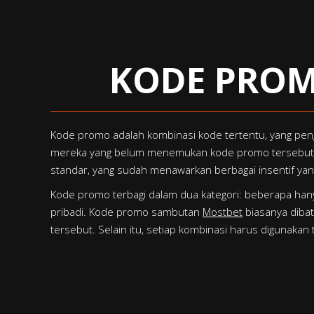
KODE PROM
Kode promo adalah kombinasi kode tertentu, yang pen
mereka yang belum menemukan kode promo tersebut. 
standar, yang sudah menawarkan berbagai insentif yan
Kode promo terbagi dalam dua kategori: beberapa han
pribadi. Kode promo sambutan
Mostbet
biasanya dibata
tersebut. Selain itu, setiap kombinasi harus digunakan