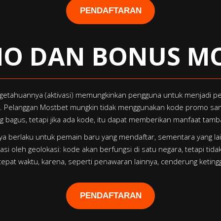
PENDAFTARAN
O DAN BONUS MO
getahuannya (aktivasi) memungkinkan pengguna untuk menjadi pes
Pelanggan Mostbet mungkin tidak menggunakan kode promo sama
g bagus, tetapi jika ada kode, itu dapat memberikan manfaat tam
ya berlaku untuk pemain baru yang mendaftar, sementara yang la
si oleh geolokasi: kode akan berfungsi di satu negara, tetapi tida
 tepat waktu, karena, seperti penawaran lainnya, cenderung ketin
PENDAFTARAN