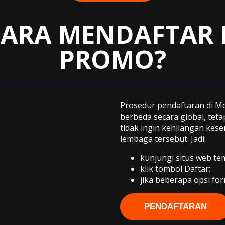
ARA MENDAFTAR
PROMO?
Prosedur pendaftaran di M
berbeda secara global, te
tidak ingin kehilangan kes
lembaga tersebut. Jadi:
kunjungi situs web tem
klik tombol Daftar;
jika beberapa opsi for
PENDAFTARAN