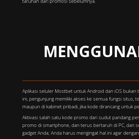
taruhan dari promosi sebelumnya.
MENGGUNAK
Aplikasi seluler Mostbet untuk Android dan iOS bukan 
ini, pengunjung memiliki akses ke semua fungsi situs,
maupun di kabinet pribadi, jika kode dirancang untuk pe
Aktivasi salah satu kode promo dari sudut pandang pend
promo di smartphone, dan terus bertaruh di PC, dan s
gadget Anda; Anda harus mengingat hal ini agar dengan a