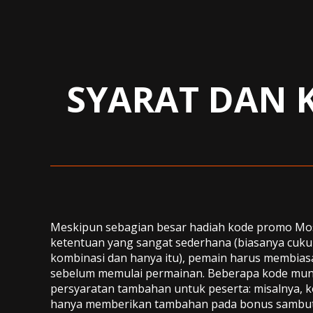
SYARAT DAN 
Meskipun sebagian besar hadiah kode promo Mos
ketentuan yang sangat sederhana (biasanya cuk
kombinasi dan hanya itu), pemain harus membias
sebelum memulai permainan. Beberapa kode mun
persyaratan tambahan untuk peserta: misalnya, 
hanya memberikan tambahan pada bonus sambuta