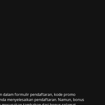
n dalam formulir pendaftaran, kode promo
 Anda menyelesaikan pendaftaran. Namun, bonus
g merupakan tambahan dari bonus selamat