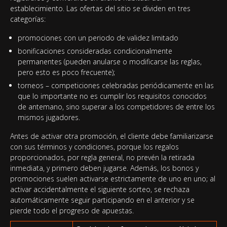
establecimiento. Las ofertas del sitio se dividen en tres
categorías:
promociones con un periodo de validez limitado
bonificaciones consideradas condicionalmente
permanentes (pueden anularse o modificarse las reglas,
pero esto es poco frecuente);
torneos – competiciones celebradas periódicamente en las
que lo importante no es cumplir los requisitos conocidos
de antemano, sino superar a los competidores de entre los
mismos jugadores.
Antes de activar otra promoción, el cliente debe familiarizarse
con sus términos y condiciones, porque los regalos
proporcionados, por regla general, no prevén la retirada
inmediata, y primero deben jugarse. Además, los bonos y
promociones suelen activarse estrictamente de uno en uno; al
activar accidentalmente el siguiente sorteo, se rechaza
automáticamente seguir participando en el anterior y se
pierde todo el progreso de apuestas.