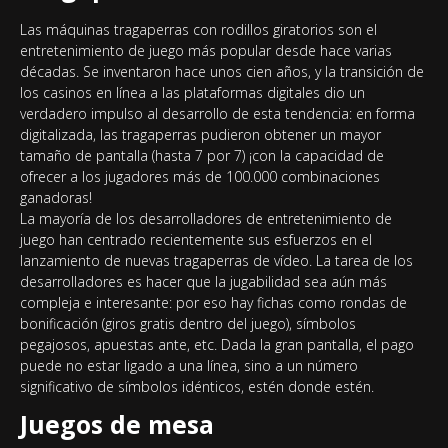
Las máquinas tragaperras con rodillos giratorios son el
entretenimiento de juego más popular desde hace varias
décadas. Se inventaron hace unos cien años, y la transición de
los casinos en línea a las plataformas digitales dio un
verdadero impulso al desarrollo de esta tendencia: en forma
digitalizada, las tragaperras pudieron obtener un mayor
tamaño de pantalla (hasta 7 por 7) ¡con la capacidad de
ofrecer a los jugadores más de 100.000 combinaciones
ganadoras!
La mayoría de los desarrolladores de entretenimiento de
juego han centrado recientemente sus esfuerzos en el
lanzamiento de nuevas tragaperras de vídeo. La tarea de los
desarrolladores es hacer que la jugabilidad sea aún más
compleja e interesante: por eso hay fichas como rondas de
bonificación (giros gratis dentro del juego), símbolos
pegajosos, apuestas ante, etc. Dada la gran pantalla, el pago
puede no estar ligado a una línea, sino a un número
significativo de símbolos idénticos, estén donde estén.
Juegos de mesa